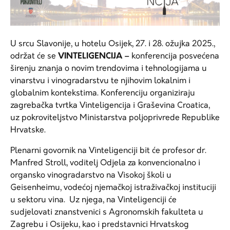
U srcu Slavonije, u hotelu Osijek, 27. i 28. ožujka 2025.,
održat će se
VINTELIGENCIJA –
konferencija posvećena
širenju znanja o novim trendovima i tehnologijama u
vinarstvu i vinogradarstvu te njihovim lokalnim i
globalnim kontekstima. Konferenciju organiziraju
zagrebačka tvrtka Vinteligencija i Graševina Croatica,
uz pokroviteljstvo Ministarstva poljoprivrede Republike
Hrvatske.
Plenarni govornik na Vinteligenciji bit će profesor dr.
Manfred Stroll, voditelj Odjela za konvencionalno i
organsko vinogradarstvo na Visokoj školi u
Geisenheimu, vodećoj njemačkoj istraživačkoj instituciji
u sektoru vina. Uz njega, na Vinteligenciji će
sudjelovati znanstvenici s Agronomskih fakulteta u
Zagrebu i Osijeku, kao i predstavnici Hrvatskog