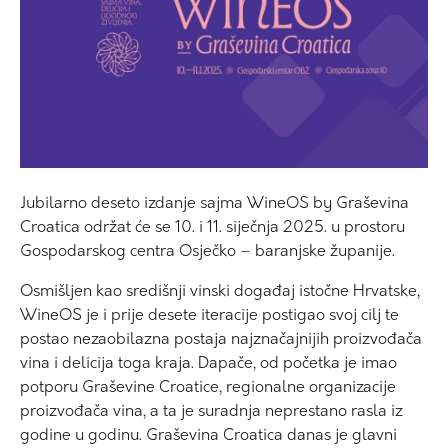
Jubilarno deseto izdanje sajma WineOS by Graševina
Croatica održat će se 10. i 11. siječnja 2025. u prostoru
Gospodarskog centra Osječko – baranjske županije.
Osmišljen kao središnji vinski događaj istočne Hrvatske,
WineOS je i prije desete iteracije postigao svoj cilj te
postao nezaobilazna postaja najznačajnijih proizvođača
vina i delicija toga kraja. Dapače, od početka je imao
potporu Graševine Croatice, regionalne organizacije
proizvođača vina, a ta je suradnja neprestano rasla iz
godine u godinu. Graševina Croatica danas je glavni